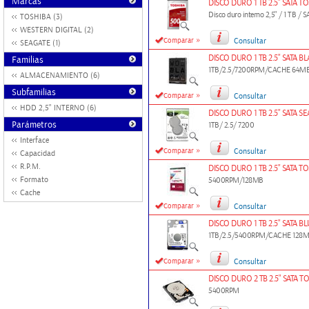
Marcas
DISCO DURO 1 TB 2.5" SATA T
Disco duro interno 2,5" / 1 TB /
TOSHIBA (3)
WESTERN DIGITAL (2)
»
Comparar
Consultar
SEAGATE (1)
DISCO DURO 1 TB 2.5" SATA 
Familias
1TB/2.5/7200RPM/CACHE 64M
ALMACENAMIENTO (6)
Subfamilias
»
Comparar
Consultar
HDD 2,5" INTERNO (6)
DISCO DURO 1 TB 2.5" SATA S
Parámetros
1TB/ 2.5/ 7200
Interface
»
Comparar
Consultar
Capacidad
R.P.M.
DISCO DURO 1 TB 2.5" SATA T
Formato
5400RPM/128MB
Cache
»
Comparar
Consultar
DISCO DURO 1 TB 2.5" SATA B
1TB/2.5/5400RPM/CACHE 128
»
Comparar
Consultar
DISCO DURO 2 TB 2.5" SATA T
5400RPM