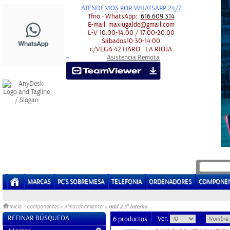
ATENDEMOS POR WHATSAPP 24/7
Tfno - WhatsApp:
616 609 314
E-mail:
maxiugalde@gmail.com
L-V
10:00-14:00 / 17:00-20:00
Sábados
10:30-14:00
c/VEGA 42
HARO - LA RIOJA
Asistencia Remota
-
-
MARCAS
PC'S SOBREMESA
TELEFONIA
ORDENADORES
COMPONE
Hdd 2,5" interno
Inicio
>
Componentes
»
Almacenamiento
»
REFINAR BÚSQUEDA
Ver:
6 productos