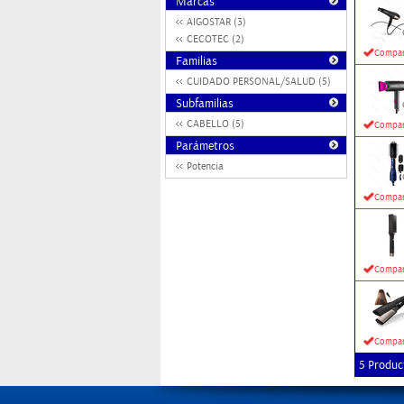
Marcas
AIGOSTAR (3)
CECOTEC (2)
Compar
Familias
CUIDADO PERSONAL/SALUD (5)
Subfamilias
CABELLO (5)
Compar
Parámetros
Potencia
Compar
Compar
Compar
5 Produc