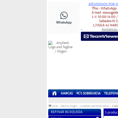
ATENDEMOS POR W
Tfno - WhatsApp
E-mail:
maxiugald
L-V
10:00-14:00 /
Sábados
10:3
c/VEGA 42
HARO
Asistencia
-
-
MARCAS
PC'S SOBREMESA
TELEFONI
Cabe
Inicio
>
Electro/hogar
»
Cuidado personal/salud
»
REFINAR BÚSQUEDA
5 produc