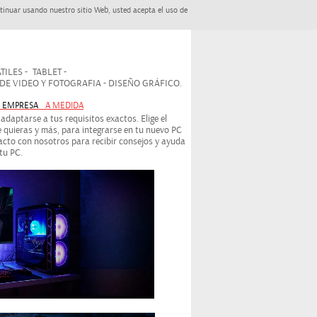
tinuar usando nuestro sitio Web, usted acepta el uso de
ILES - TABLET -
 VIDEO Y FOTOGRAFIA - DISEÑO GRÁFICO.
- EMPRESA
A MEDIDA
daptarse a tus requisitos exactos. Elige el
 quieras y más, para integrarse en tu nuevo PC
cto con nosotros para recibir consejos y ayuda
tu PC.