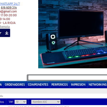
HATSAPP 24/7
:
616 609 314
e@gmail.com
 17:00-20:00
0-14:00
 - LA RIOJA
 Remota
A
ORDENADORES
COMPONENTES
PERIFERICOS
IMPRESION
NETWORKING
llo
Ver:
tos