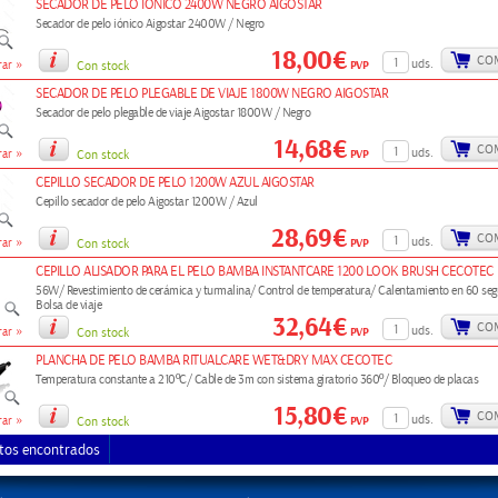
SECADOR DE PELO IONICO 2400W NEGRO AIGOSTAR
Secador de pelo iónico Aigostar 2400W / Negro
18,00€
CO
»
uds.
PVP
ar
Con stock
SECADOR DE PELO PLEGABLE DE VIAJE 1800W NEGRO AIGOSTAR
Secador de pelo plegable de viaje Aigostar 1800W / Negro
14,68€
CO
»
uds.
PVP
ar
Con stock
CEPILLO SECADOR DE PELO 1200W AZUL AIGOSTAR
Cepillo secador de pelo Aigostar 1200W / Azul
28,69€
CO
»
uds.
PVP
ar
Con stock
CEPILLO ALISADOR PARA EL PELO BAMBA INSTANTCARE 1200 LOOK BRUSH CECOTEC
56W/ Revestimiento de cerámica y turmalina/ Control de temperatura/ Calentamiento en 60 se
Bolsa de viaje
32,64€
CO
»
uds.
PVP
ar
Con stock
PLANCHA DE PELO BAMBA RITUALCARE WET&DRY MAX CECOTEC
Temperatura constante a 210ºC/ Cable de 3m con sistema giratorio 360º/ Bloqueo de placas
15,80€
CO
»
uds.
PVP
ar
Con stock
tos encontrados