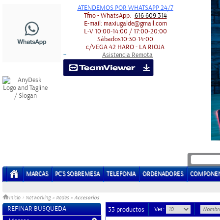
ATENDEMOS POR WHATSAPP 24/7
Tfno - WhatsApp:
616 609 314
E-mail:
maxiugalde@gmail.com
L-V
10:00-14:00 / 17:00-20:00
Sábados
10:30-14:00
c/VEGA 42
HARO - LA RIOJA
Asistencia Remota
-
-
MARCAS
PC'S SOBREMESA
TELEFONIA
ORDENADORES
COMPONE
Accesorios
Inicio
>
Networking
»
Redes
»
REFINAR BÚSQUEDA
Ver:
33 productos