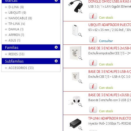
Marcas
DONGLE OH102 USB3.A RJ45 
USB 3.0/ 1 x LAN Gigabit Etherne
D-LINK (9)
UBIQUITI (9)
Con stock
NANOCABLE (8)
TP-LINK (4)
UBIQUITI ADAPTADOR INJECTO
DAHUA (1)
93 x 62 x 35 mm / 2.5G PoE / 3
APPROX (1)
ASUS (1)
Consultar
Familias
BASE DE 3 ENCHUFES 2xUSB-
Enchufe empotrable CEE 7/3 + 2
REDES (33)
Subfamilias
Con stock
ACCESORIOS (33)
BASE DE 3 ENCHUFES USB-A Q
Enchufe CEE 7/3 + USB-A QC 3.0 
Con stock
BASE DE 3 ENCHUFES x3USB (
Base de 3 enchufes con 3 USB (2
Con stock
TP-LINKI ADAPTADOR INJECTO
inyector PoE+ 2.5Gbps TL-POE26