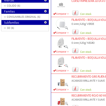
Marcas
CURSO IMPRESORA 3D D1315 SE
COLIDO (6)
Familias
»
Comparar
Con stock
CONSUMIBLES ORIGINAL (6)
FILAMENTO + BOQUILLA VOLA
Subfamilias
0.4mm/420g/ VERDE
3D (6)
»
Comparar
Con stock
FILAMENTO + BOQUILLA VOLA
0.4mm/420g/ NEGRO
»
Comparar
Con stock
FILAMENTO + BOQUILLA VOL
»
Comparar
Con stock
RECUBRIMIENTO GRIS PLATA 
ACABADO BRILLANTE Y SUAVE
»
Comparar
Con stock
RECUBRIMIENTO ROJO 60 ML
ACABADO BRILLANTE Y SUAVE