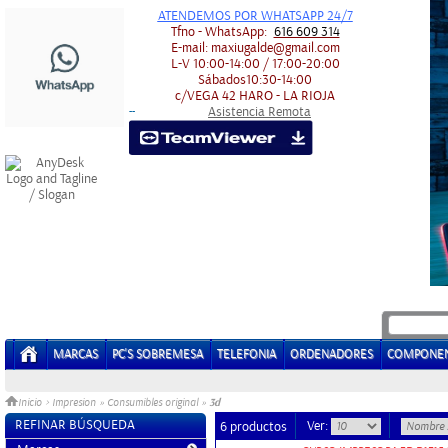
ATENDEMOS POR WHATSAPP 24/7
Tfno - WhatsApp:
616 609 314
E-mail:
maxiugalde@gmail.com
L-V
10:00-14:00 / 17:00-20:00
Sábados
10:30-14:00
c/VEGA 42
HARO - LA RIOJA
Asistencia Remota
-
-
MARCAS
PC'S SOBREMESA
TELEFONIA
ORDENADORES
COMPONE
3d
Inicio
>
Impresion
»
Consumibles original
»
REFINAR BÚSQUEDA
Ver:
6 productos