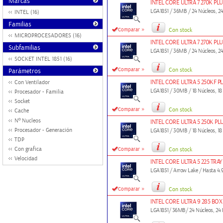
Marcas
INTEL CORE ULTRA 7 270K PLU
LGA1851 / 36MB / 24 Núcleos, 24 
INTEL (16)
Familias
»
Comparar
Con stock
MICROPROCESADORES (16)
INTEL CORE ULTRA 7 270K PL
Subfamilias
LGA1851 / 36MB / 24 Núcleos, 24
SOCKET INTEL 1851 (16)
»
Comparar
Con stock
Parámetros
INTEL CORE ULTRA 5 250KF P
Con Ventilador
LGA1851 / 30MB / 18 Núcleos, 18
Procesador - Familia
Socket
»
Comparar
Con stock
Cache
Nº Nucleos
INTEL CORE ULTRA 5 250K PL
Procesador - Generación
LGA1851 / 30MB / 18 Núcleos, 18
TDP
»
Con grafica
Comparar
Con stock
Velocidad
INTEL CORE ULTRA 5 225 TRAY
LGA1851 / Arrow Lake / Hasta 4.9
»
Comparar
Con stock
INTEL CORE ULTRA 9 285 BOX
LGA1851/ 36MB/ 24 Núcleos, 24 H