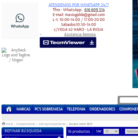
ATENDEMOS POR WHATSAPP 24/7
Tfno - WhatsApp:
616 609 314
E-mail:
maxiugalde@gmail.com
L-V
10:00-14:00 / 17:00-20:00
Sábados
10:30-14:00
c/VEGA 42
HARO - LA RIOJA
Asistencia Remota
-
-
MARCAS
PC'S SOBREMESA
TELEFONIA
ORDENADORES
COMPONE
Socket intel 1851
Inicio
>
Componentes
»
Microprocesadores
»
REFINAR BÚSQUEDA
Ver:
16 productos