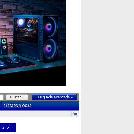
Búsqueda avanzada »
ELECTRO/HOGAR
2
3
»