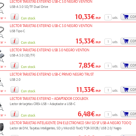
LECTOR TARJETAS EXTERNO USB-C 3.0 NEGRO VENTION
USB-A 3.0 SD/TF Dual Drive
10,33€
CO
»
uds.
PVP
ar
Con stock
LECTOR TARJETAS EXTERNO USB-C 3.0 NEGRO VENTION
USB Tipo-C
15,33€
CO
»
uds.
PVP
ar
Con stock
LECTOR TARJETAS EXTERNO USB 3.0 NEGRO VENTION
USB-A 3.0 (SD/TF)
7,85€
CO
»
uds.
PVP
ar
Con stock
LECTOR TARJETAS EXTERNO USB-C PRIMO NEGRO TRUST
USB 2.0
11,33€
CO
»
uds.
PVP
ar
Con stock
LECTOR TARJETAS EXTERNO + ADAPTADOR COOLBOX
Lector de tarjetas CRE4 USB + Adaptador a USB-C
6,48€
CO
»
uds.
PVP
ar
Con stock
LECTOR TARJETAS INTELIGENTE DNI ELECTRONICO SIM SD SF USB-A NEGRO TOOQ
Lector de DNI, Tarjetas Inteligentes, SD y MicroSD TooQ TQR-3012B/ USB 2.0/ Negro