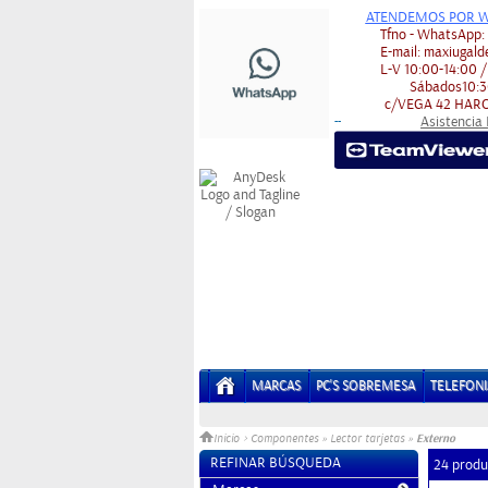
ATENDEMOS POR W
Tfno - WhatsApp
E-mail:
maxiugald
L-V
10:00-14:00 /
Sábados
10:3
c/VEGA 42
HARO
Asistencia
-
-
MARCAS
PC'S SOBREMESA
TELEFONI
Externo
Inicio
>
Componentes
»
Lector tarjetas
»
REFINAR BÚSQUEDA
24 produ