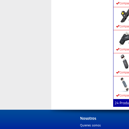
Compar
Compar
Compar
Compar
Compar
24 Produ
Nosotros
Quienes somos