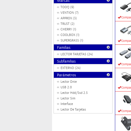
Marcas
TOOQ (9)
VENTION (7)
Compar
APPROX (3)
TRUST (2)
CHERRY (1)
COOLBOX (1)
SUPERGRASS (1)
Compar
Familias
LECTOR TARJETAS (24)
Subfamilias
Compar
EXTERNO (24)
Parámetros
Lector Dnie
USB 2.0
Compar
Lector Hdd/Ssd 2.5
Lector Sim
Interface
Lector De Tarjetas
Compar