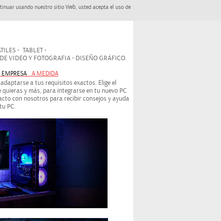
tinuar usando nuestro sitio Web, usted acepta el uso de
ILES - TABLET -
 VIDEO Y FOTOGRAFIA - DISEÑO GRÁFICO.
- EMPRESA
A MEDIDA
daptarse a tus requisitos exactos. Elige el
 quieras y más, para integrarse en tu nuevo PC
cto con nosotros para recibir consejos y ayuda
tu PC.