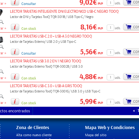
9,02€
CO
»
uds.
PVP
ar
Consultar
LECTOR TARJETAS INTELIGENTE DNI ELECTRONICO USB-C NEGRO TOOQ
Lector de DNI y Tarjetas TooQ TQR-3011B/ USB Tipo-C/ Negro
8,16€
CO
»
uds.
PVP
ar
Con stock
LECTOR TARJETAS USB-C 2.0 + USB-A 3.0 NEGRO TOOQ
Lector de Tarjetas Externo/ USB 2.0 y USB Tipo-C
5,56€
CO
»
uds.
PVP
ar
Consultar
LECTOR TARJETAS USB 3.0 2 EN 1 NEGRO TOOQ
Lector de Tarjetas Externo TooQ TQR-3002B/ USB 3.0
4,88€
CO
»
uds.
PVP
ar
Con stock
LECTOR TARJETAS USB-C 3.0 + USB-A GRIS TOOQ
Lector de Tarjetas Externo TooQ TQR-3001G/ USB 3.0 y USB Tipo-C
5,99€
CO
»
uds.
PVP
ar
Con stock
«
1
ctos encontrados
Zona de Clientes
Mapa Web y Condiciones
Alta como nuevo cliente
Mapa del sitio