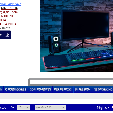
HATSAPP 24/7
:
616 609 314
e@gmail.com
 17:00-20:00
0-14:00
 - LA RIOJA
 Remota
A
ORDENADORES
COMPONENTES
PERIFERICOS
IMPRESION
NETWORKING
Ver:
«
1
ctos
Página: