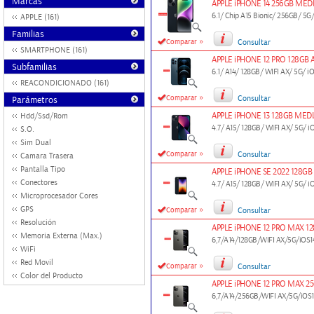
Marcas
APPLE iPHONE 14 256GB ME
6.1/ Chip A15 Bionic/ 256GB/
APPLE (161)
Familias
»
Comparar
Consultar
SMARTPHONE (161)
APPLE iPHONE 12 PRO 128G
Subfamilias
6.1/ A14/ 128GB/ WIFI AX/ 5
REACONDICIONADO (161)
»
Comparar
Consultar
Parámetros
APPLE iPHONE 13 128GB ME
Hdd/Ssd/Rom
4.7/ A15/ 128GB/ WIFI AX/ 5G
S.O.
Sim Dual
»
Comparar
Consultar
Camara Trasera
Pantalla Tipo
APPLE iPHONE SE 2022 128
Conectores
4.7/ A15/ 128GB/ WIFI AX/ 5G
Microprocesador Cores
»
GPS
Comparar
Consultar
Resolución
APPLE iPHONE 12 PRO MAX 
Memoria Externa (Max.)
6,7/A14/128GB/WIFI AX/5G/iO
WiFi
Red Movil
»
Comparar
Consultar
Color del Producto
APPLE iPHONE 12 PRO MAX 
6,7/A14/256GB/WIFI AX/5G/i