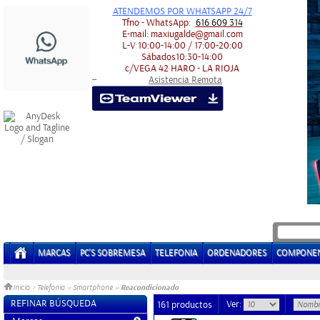
ATENDEMOS POR WHATSAPP 24/7
Tfno - WhatsApp:
616 609 314
E-mail:
maxiugalde@gmail.com
L-V
10:00-14:00 / 17:00-20:00
Sábados
10:30-14:00
c/VEGA 42
HARO - LA RIOJA
Asistencia Remota
-
-
MARCAS
PC'S SOBREMESA
TELEFONIA
ORDENADORES
COMPONE
Reacondicionado
Inicio
>
Telefonia
»
Smartphone
»
REFINAR BÚSQUEDA
Ver:
161 productos