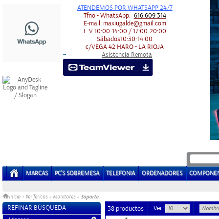
ATENDEMOS POR WHATSAPP 24/7
Tfno - WhatsApp:
616 609 314
E-mail:
maxiugalde@gmail.com
L-V
10:00-14:00 / 17:00-20:00
Sábados
10:30-14:00
c/VEGA 42
HARO - LA RIOJA
Asistencia Remota
-
-
MARCAS
PC'S SOBREMESA
TELEFONIA
ORDENADORES
COMPONE
Soporte
Inicio
>
Perifericos
»
Monitores
»
REFINAR BÚSQUEDA
Ver:
38 productos