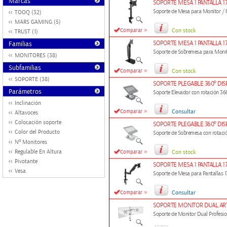
Marcas
SOPORTE MESA 1 PANTALLA 1
Soporte de Mesa para Monitor / Gi
TOOQ (32)
MARS GAMING (5)
»
Comparar
Con stock
TRUST (1)
SOPORTE MESA 1 PANTALLA 17
Familias
Soporte de Sobremesa para Monito
MONITORES (38)
Subfamilias
»
Comparar
Con stock
SOPORTE (38)
SOPORTE PLEGABLE 360º DISP
Parámetros
Soporte Elevador con rotación 360
Inclinación
»
Comparar
Consultar
Altavoces
Colocación soporte
SOPORTE PLEGABLE 360º DISP
Color del Producto
Soporte de Sobremesa con rotación
Nº Monitores
»
Regulable En Altura
Comparar
Con stock
Pivotante
SOPORTE MESA 1 PANTALLA 17
Vesa
Soporte de Mesa para Pantallas 17
»
Comparar
Consultar
SOPORTE MONITOR DUAL ART
Soporte de Monitor Dual Profesion