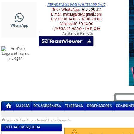
ATENDEMOS POR WHATSAPP 24/7
Tfno - WhatsApp:
616 609 314
E-mail:
maxiugalde@gmail.com
L-V
10:00-14:00 / 17:00-20:00
Sábados
10:30-14:00
c/VEGA 42
HARO - LA RIOJA
Asistencia Remota
-
-
MARCAS
PC'S SOBREMESA
TELEFONIA
ORDENADORES
COMPONE
Accesorios
Inicio
>
Ordenadores
»
Portatil 2en1
»
REFINAR BÚSQUEDA