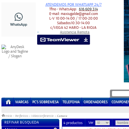
ATENDEMOS POR WHATSAPP 24/7
Tfno - WhatsApp:
616 609 314
E-mail:
maxiugalde@gmail.com
L-V
10:00-14:00 / 17:00-20:00
Sábados
10:30-14:00
c/VEGA 42
HARO - LA RIOJA
Asistencia Remota
-
-
MARCAS
PC'S SOBREMESA
TELEFONIA
ORDENADORES
COMPONE
Camara
Inicio
>
Perifericos
»
Videoconferencia
»
REFINAR BÚSQUEDA
Ver:
4 productos