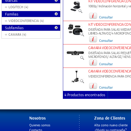
Marcas
KIT VIDEOCONFERENCIA CON 
1080p/ Inclinación horizontal y v
LOGITECH (4)
Familias
Consultar
VIDEOCONFERENCIA (4)
KIT VIDEOCONFERENCIA CON
Subfamilias
DISEÑADA PARA SALAS MEDIA
LIBRES-ALTAVOZ/4 MICROFON
CAMARA (4)
Consultar
CAMARA VIDEOCONFERENCIA
DISEÑADA PARA SALAS PEQUEÑ
MICROFONOS/ ALTAVOZ/ KEN
Consultar
CAMARA VIDEOCONFERENCIA
VIDEOCONFERENCIA PARA OFIC
Consultar
4 Productos encontrados
Nosotros
Zona de Clientes
Quienes somos
Alta como nuevo cliente
Contacto
¿Olvidó su contraseña?