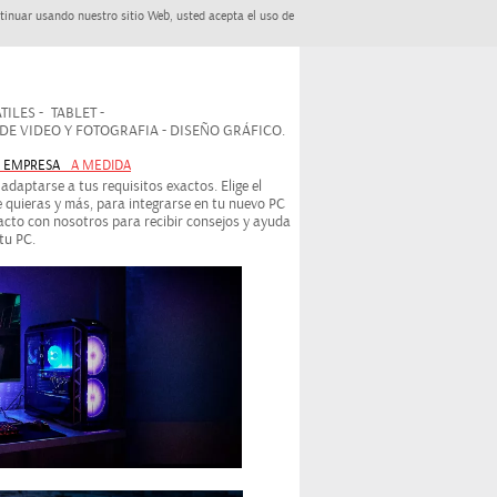
tinuar usando nuestro sitio Web, usted acepta el uso de
ILES - TABLET -
 VIDEO Y FOTOGRAFIA - DISEÑO GRÁFICO.
- EMPRESA
A MEDIDA
daptarse a tus requisitos exactos. Elige el
 quieras y más, para integrarse en tu nuevo PC
cto con nosotros para recibir consejos y ayuda
tu PC.