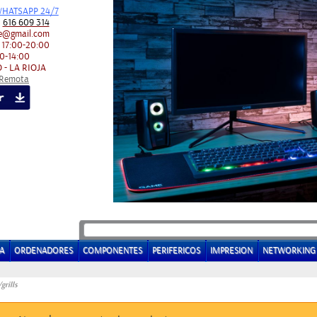
HATSAPP 24/7
:
616 609 314
e@gmail.com
 17:00-20:00
0-14:00
 - LA RIOJA
 Remota
A
ORDENADORES
COMPONENTES
PERIFERICOS
IMPRESION
NETWORKING
rills