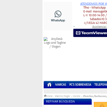
ATENDEMOS POR W
Tfno - WhatsApp
E-mail:
maxiugald
L-V
10:00-14:00 /
Sábados
10:3
c/VEGA 42
HARO
Asistencia
-
-
MARCAS
PC'S SOBREMESA
TELEFONI
Planchas/barbacoas/g
Inicio
>
Electro/hogar
»
Cocina
»
REFINAR BÚSQUEDA