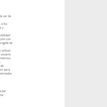
a ser de
 a los
o y
ibilidad
ación con
cogida de
utilizar
 usuario
internos,
s
 de
dor para
s enviadas
ácter
una