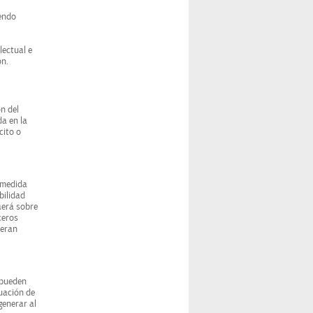
iendo
lectual e
ón.
n del
da en la
cito o
a medida
bilidad
aerá sobre
ceros
ieran
 pueden
cuación de
enerar al