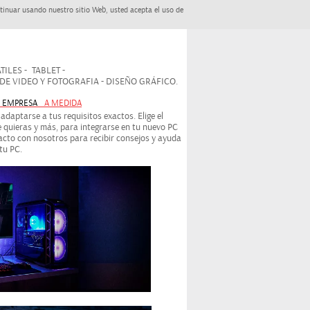
tinuar usando nuestro sitio Web, usted acepta el uso de
ILES - TABLET -
 VIDEO Y FOTOGRAFIA - DISEÑO GRÁFICO.
- EMPRESA
A MEDIDA
daptarse a tus requisitos exactos. Elige el
 quieras y más, para integrarse en tu nuevo PC
cto con nosotros para recibir consejos y ayuda
tu PC.