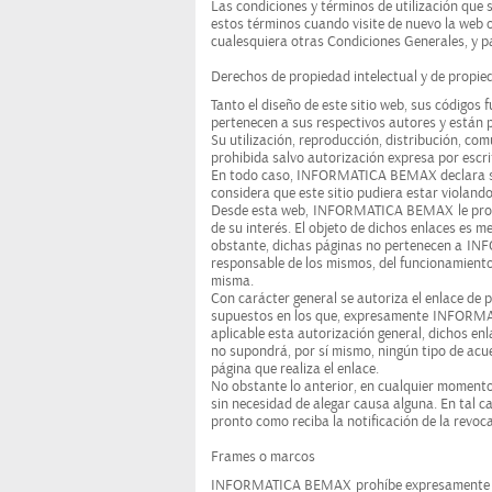
Las condiciones y términos de utilización que 
estos términos cuando visite de nuevo la web o 
cualesquiera otras Condiciones Generales, y pa
Derechos de propiedad intelectual y de propied
Tanto el diseño de este sitio web, sus códigos
pertenecen a sus respectivos autores y están p
Su utilización, reproducción, distribución, co
prohibida salvo autorización expresa por escri
En todo caso, INFORMATICA BEMAX declara su re
considera que este sitio pudiera estar viol
Desde esta web,
INFORMATICA BEMAX
le pro
de su interés. El objeto de dichos enlaces es m
obstante, dichas páginas no pertenecen a
INF
responsable de los mismos, del funcionamiento
misma.
Con carácter general se autoriza el enlace de 
supuestos en los que, expresamente
INFORMA
aplicable esta autorización general, dichos enl
no supondrá, por sí mismo, ningún tipo de acu
página que realiza el enlace.
No obstante lo anterior, en cualquier momen
sin necesidad de alegar causa alguna. En tal c
pronto como reciba la notificación de la revoc
Frames o marcos
INFORMATICA BEMAX
prohíbe expresamente la