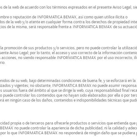
ios de la web de acuerdo con los términos expresados en el presente Aviso Legal, s
nombre o reputación de
INFORMATICA BEMAX
, así como quien utilice ilícita o
os de la web y/o atente en cualquier forma contra los derechos de propiedad inte
icios de la misma, será responsable frente a
INFORMATICA BEMAX
de su actuaci
a promoción de sus productos y/o servicios, pero no puede controlar la utilizació
sente Aviso Legal; por lo tanto, el acceso y uso correcto de la información conteni
s acciones, no siendo responsable
INFORMATICA BEMAX
por el uso incorrecto, ilí
rio.
enidos de su web, bajo determinadas condiciones de buena fe, y se esforzará en l
ualizados y vigentes; no obstante, INFORMATICA BEMAX no puede asumir responsa
s usuarios fuera del ámbito al que se dirige la web, cuya responsabilidad final rec
o puede controlar los contenidos que no hayan sido elaborados por ella o por ter
rá en ningún caso de los daños, contenidos e indisponibilidades técnicas que pud
icidad propia o de terceros para ofrecerle productos o servicios que entienda que
 BEMAX
no puede controlar la apariencia de dicha publicidad, ni la calidad y ade
, por lo que
INFORMATICA BEMAX
no responderá de ningún daño que se pudiera g