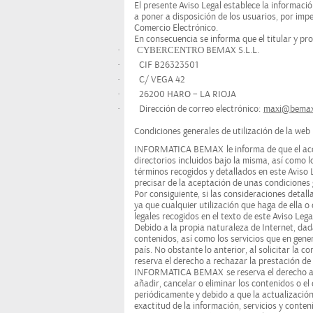
El presente Aviso Legal establece la informaci
a poner a disposición de los usuarios, por imper
Comercio Electrónico.
En consecuencia se informa que el titular y p
·
CYBERCENTRO
BEMAX S.L.L.
·
CIF B26323501
·
C/ VEGA 42
·
26200 HARO – LA RIOJA
·
Dirección de correo electrónico:
maxi@bemax
Condiciones generales de utilización de la web
INFORMATICA BEMAX
le informa de que el ac
directorios incluidos bajo la misma, así como l
términos recogidos y detallados en este Aviso L
precisar de la aceptación de unas condiciones 
Por consiguiente, si las consideraciones deta
ya que cualquier utilización que haga de ella o 
legales recogidos en el texto de este Aviso Lega
Debido a la propia naturaleza de Internet, dad
contenidos, así como los servicios que en gene
país. No obstante lo anterior, al solicitar la c
reserva el derecho a rechazar la prestación de
INFORMATICA BEMAX
se reserva el derecho a 
añadir, cancelar o eliminar los contenidos o el
periódicamente y debido a que la actualización
exactitud de la información, servicios y conten