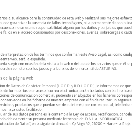
rios a su alcance para la continuidad de esta web y realizará sus mejores esfuer
puede garantizar la ausencia de fallos tecnológicos, ni la permanente disponibilida
nsecuencia no se asume responsabilidad alguna por los daños y perjuicios que pue
los fallos en el acceso ocasionados por desconexiones, averías, sobrecargas o caíd
o de interpretación de los términos que conforman este Aviso Legal, así como cualq
esente web, será la española.
ueda surgir con ocasión de la visita a la web o del uso de los servicios que en él s
cuerdan someterse a los jueces y tribunales de lo mercantil de ASTURIAS.
és de la página web
ión de Datos de Carácter Personal (L.O.P.D. y R.D.L.O.P.D.), le informamos de que
ante formularios o enlaces al correo electrónico, serán tratados con las finalidad
cciones de comunicación comercial, pudiendo ser alojados en los ficheros correspo
conservados en los ficheros de nuestra empresa con el fin de realizar un seguimi
rvicios y productos que le puedan ser de su interés) por correo postal, telefónic
nos haya usted facilitado.
ular de sus datos personales le contempla la Ley, de acceso, rectificación, cancela
itando debidamente su persona mediante fotocopia del D.N.I. a
INFORMATICA
rotección de Datos", en la siguiente dirección: C/ Vega 42, 26200 – Haro – la Rioja