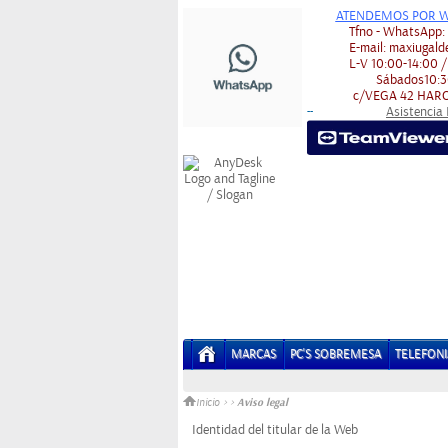
ATENDEMOS POR W
Tfno - WhatsApp
E-mail:
maxiugald
L-V
10:00-14:00 /
Sábados
10:3
c/VEGA 42
HARO
Asistencia
-
-
MARCAS
PC'S SOBREMESA
TELEFONI
Aviso legal
Inicio
>
>
Identidad del titular de la Web