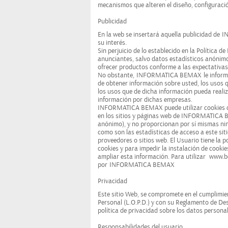
mecanismos que alteren el diseño, configuració
Publicidad
En la web se insertará aquella publicidad de
I
su interés.
Sin perjuicio de lo establecido en la Política d
anunciantes, salvo datos estadísticos anónimos 
ofrecer productos conforme a las expectativas 
No obstante,
INFORMATICA BEMAX
le inform
de obtener información sobre usted, los usos q
los usos que de dicha información pueda real
información por dichas empresas.
INFORMATICA BEMAX puede utilizar cookies cua
en los sitios y páginas web de INFORMATICA 
anónimo), y no proporcionan por sí mismas ning
como son las estadísticas de acceso a este sit
proveedores o sitios web. El Usuario tiene la 
cookies y para impedir la instalación de cooki
ampliar esta información. Para utilizar
www.b
por
INFORMATICA BEMAX
Privacidad
Este sitio Web, se compromete en el cumplimie
Personal (L.O.P.D.) y con su Reglamento de De
política de privacidad sobre los datos personal
Responsabilidades del usuario