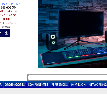
HATSAPP 24/7
:
616 609 314
e@gmail.com
 17:00-20:00
0-14:00
 - LA RIOJA
 Remota
A
ORDENADORES
COMPONENTES
PERIFERICOS
IMPRESION
NETWORKING