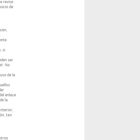
e revise
uicio de
ecen,
.
ente
, si
eden ser
et. No
uso de la
uellos
der
del enlace
de la
nterior,
ón, tan
otros