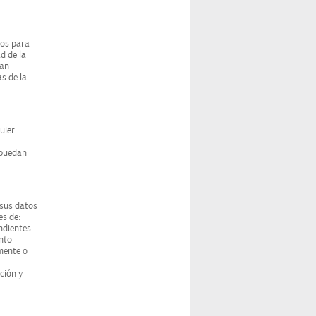
zos para
d de la
dan
as de la
uier
e puedan
 sus datos
es de:
ndientes.
ento
amente o
ción y