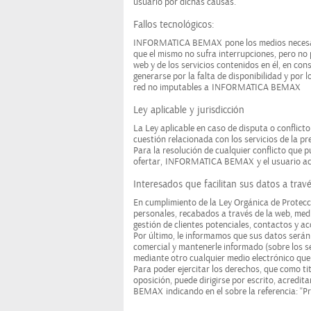
usuario por dichas causas.
Fallos tecnológicos:
INFORMATICA BEMAX
pone los medios necesa
que el mismo no sufra interrupciones, pero no 
web y de los servicios contenidos en él, en co
generarse por la falta de disponibilidad y por 
red no imputables a
INFORMATICA BEMAX
Ley aplicable y jurisdicción
La Ley aplicable en caso de disputa o conflict
cuestión relacionada con los servicios de la pr
Para la resolución de cualquier conflicto que p
ofertar,
INFORMATICA BEMAX
y el usuario a
Interesados que facilitan sus datos a trav
En cumplimiento de la Ley Orgánica de Protecc
personales, recabados a través de la web, medi
gestión de clientes potenciales, contactos y a
Por último, le informamos que sus datos serán 
comercial y mantenerle informado (sobre los se
mediante otro cualquier medio electrónico que 
Para poder ejercitar los derechos, que como tit
oposición, puede dirigirse por escrito, acred
BEMAX
indicando en el sobre la referencia: "P