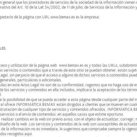
ón general que los prestadores de servcios de la sociedad de la información vienen
ativo del Art. 10 de la Let 34/2002, de 11 de julio, de Servicios de la Información 
ropietario de la página con URL www.bemax.es es la empresa:
.es
ceso y utilización de la página web
www.bemax.es es
y todas las URLs, subdomini
os servicios o contenidos que a través de este sitio se puedan obtener, están sujet
egal, sin perjuicio de que el acceso a alguno de dichos servicios o contenidos pue
generales, particulares o adicionales.
lladas en este Aviso Legal no son de su conformidad, rogamos que no haga uso de e
de los servicios y contenidos en ella incluidos, implicará la aceptación de los térm
l.
a la posibilidad de que se pueda acceder a esta página desde cualquier parte del 
ral ofrece
INFORMATICA BEMAX
están dirigidos a clientes que se mueven en cual
ontratación de cualquier tipo de servicios y contenidos ofrecidos,
INFORMATICA 
 servicios o el envío de contenidos, en aquellos casos que estime oportuno.
realizar cambios en la web sin previo aviso, con el objeto de actualizar, corregir, 
 diseño de la web. Los servicios y contenidos de la web son susceptibles de actuali
 de la información no es inmediata, le sugerimos que compruebe siempre la vigenc
idos recogidos aquí.