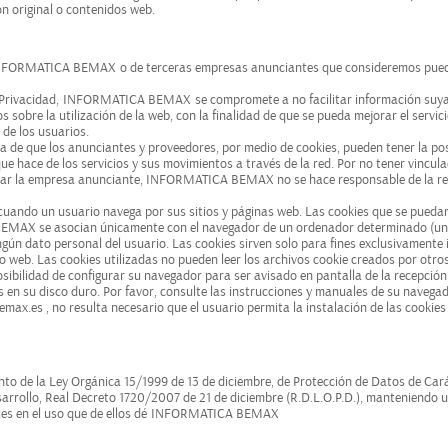
n original o contenidos web.
NFORMATICA BEMAX
o de terceras empresas anunciantes que consideremos pued
e Privacidad,
INFORMATICA BEMAX
se compromete a no facilitar información suya
sobre la utilización de la web, con la finalidad de que se pueda mejorar el servici
de los usuarios.
a de que los anunciantes y proveedores, por medio de cookies, pueden tener la pos
ue hace de los servicios y sus movimientos a través de la red. Por no tener vincul
izar la empresa anunciante, INFORMATICA BEMAX no se hace responsable de la re
ndo un usuario navega por sus sitios y páginas web. Las cookies que se puedan 
BEMAX se asocian únicamente con el navegador de un ordenador determinado (un
ún dato personal del usuario. Las cookies sirven solo para fines exclusivamente 
io web. Las cookies utilizadas no pueden leer los archivos cookie creados por otro
posibilidad de configurar su navegador para ser avisado en pantalla de la recepción
es en su disco duro. Por favor, consulte las instrucciones y manuales de su navega
emax.es
, no resulta necesario que el usuario permita la instalación de las cookie
nto de la Ley Orgánica 15/1999 de 13 de diciembre, de Protección de Datos de Car
sarrollo, Real Decreto 1720/2007 de 21 de diciembre (R.D.L.O.P.D.), manteniendo 
es en el uso que de ellos dé
INFORMATICA BEMAX