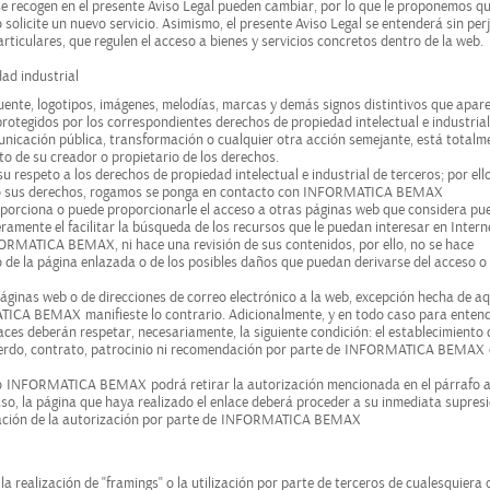
se recogen en el presente Aviso Legal pueden cambiar, por lo que le proponemos qu
solicite un nuevo servicio. Asimismo, el presente Aviso Legal se entenderá sin perj
rticulares, que regulen el acceso a bienes y servicios concretos dentro de la web.
ad industrial
 fuente, logotipos, imágenes, melodías, marcas y demás signos distintivos que apar
rotegidos por los correspondientes derechos de propiedad intelectual e industrial
municación pública, transformación o cualquier otra acción semejante, está totalm
to de su creador o propietario de los derechos.
speto a los derechos de propiedad intelectual e industrial de terceros; por ello
ando sus derechos, rogamos se ponga en contacto con INFORMATICA BEMAX
porciona o puede proporcionarle el acceso a otras páginas web que considera pu
eramente el facilitar la búsqueda de los recursos que le puedan interesar en Intern
ORMATICA BEMAX
, ni hace una revisión de sus contenidos, por ello, no se hace
 de la página enlazada o de los posibles daños que puedan derivarse del acceso o 
páginas web o de direcciones de correo electrónico a la web, excepción hecha de aq
TICA BEMAX
manifieste lo contrario. Adicionalmente, y en todo caso para enten
aces deberán respetar, necesariamente, la siguiente condición: el establecimiento 
erdo, contrato, patrocinio ni recomendación por parte de
INFORMATICA BEMAX
to
INFORMATICA BEMAX
podrá retirar la autorización mencionada en el párrafo a
aso, la página que haya realizado el enlace deberá proceder a su inmediata supresi
ación de la autorización por parte de
INFORMATICA BEMAX
 realización de "framings" o la utilización por parte de terceros de cualesquiera 