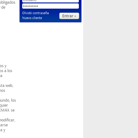
 obligados
y de
Olvidó contraseña
Nuevo cliente
os y
os a los
da
sta web,
inos
mundo, los
quier
BEMAX
se
modificar,
zarse
ia y