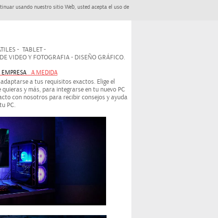
tinuar usando nuestro sitio Web, usted acepta el uso de
ILES - TABLET -
 VIDEO Y FOTOGRAFIA - DISEÑO GRÁFICO.
- EMPRESA
A MEDIDA
daptarse a tus requisitos exactos. Elige el
 quieras y más, para integrarse en tu nuevo PC
cto con nosotros para recibir consejos y ayuda
tu PC.