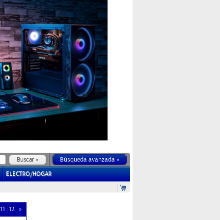
Búsqueda avanzada »
ELECTRO/HOGAR
11
12
»