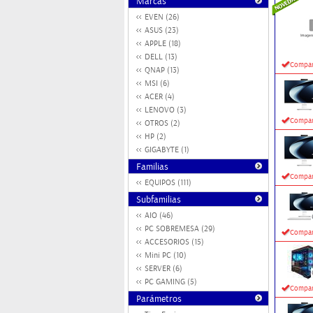
Marcas
EVEN (26)
ASUS (23)
APPLE (18)
DELL (13)
Compar
QNAP (13)
MSI (6)
ACER (4)
LENOVO (3)
Compar
OTROS (2)
HP (2)
GIGABYTE (1)
Familias
Compar
EQUIPOS (111)
Subfamilias
AIO (46)
PC SOBREMESA (29)
Compar
ACCESORIOS (15)
Mini PC (10)
SERVER (6)
PC GAMING (5)
Compar
Parámetros