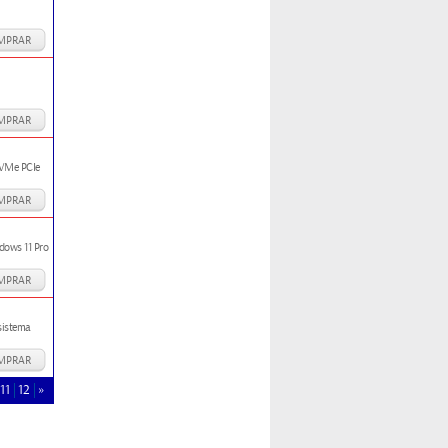
MPRAR
MPRAR
NVMe PCIe
MPRAR
dows 11 Pro
MPRAR
sistema
MPRAR
11
12
»