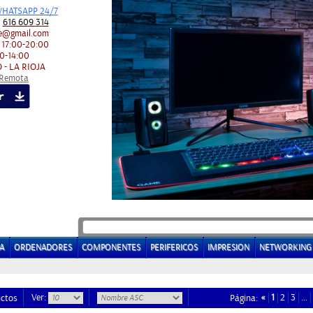
HATSAPP 24/7
:
616 609 314
e@gmail.com
 17:00-20:00
0-14:00
 - LA RIOJA
 Remota
A
ORDENADORES
COMPONENTES
PERIFERICOS
IMPRESION
NETWORKING
Ver:
«
1
2
3
…
uctos
Página: