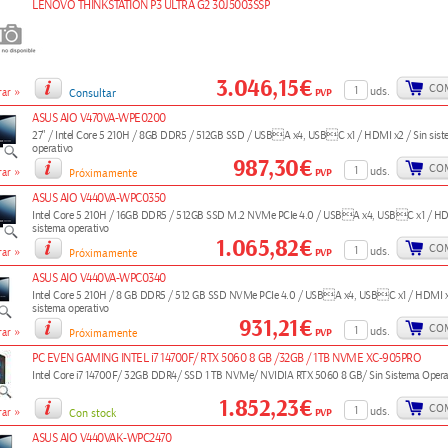
LENOVO THINKSTATION P3 ULTRA G2 30J5003SSP
3.046,15€
CO
»
uds.
PVP
ar
Consultar
ASUS AIO V470VA-WPE0200
27" / Intel Core 5 210H / 8GB DDR5 / 512GB SSD / USBA x4, USBC x1 / HDMI x2 / Sin sis
operativo
987,30€
CO
»
uds.
PVP
ar
Próximamente
ASUS AIO V440VA-WPC0350
Intel Core 5 210H / 16GB DDR5 / 512GB SSD M.2 NVMe PCIe 4.0 / USBA x4, USBC x1 / HDM
sistema operativo
1.065,82€
CO
»
uds.
PVP
ar
Próximamente
ASUS AIO V440VA-WPC0340
Intel Core 5 210H / 8 GB DDR5 / 512 GB SSD NVMe PCIe 4.0 / USBA x4, USBC x1 / HDMI x
sistema operativo
931,21€
CO
»
uds.
PVP
ar
Próximamente
PC EVEN GAMING INTEL i7 14700F/ RTX 5060 8 GB /32GB / 1TB NVME XC-905PRO
Intel Core i7 14700F/ 32GB DDR4/ SSD 1 TB NVMe/ NVIDIA RTX 5060 8 GB/ Sin Sistema Opera
1.852,23€
CO
»
uds.
PVP
ar
Con stock
ASUS AIO V440VAK-WPC2470