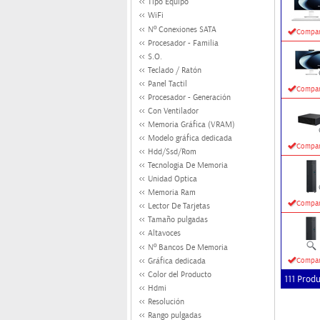
Tipo Equipo
WiFi
Nº Conexiones SATA
Compar
Procesador - Familia
S.O.
Teclado / Ratón
Panel Tactil
Compar
Procesador - Generación
Con Ventilador
Memoria Gráfica (VRAM)
Modelo gráfica dedicada
Compar
Hdd/Ssd/Rom
Tecnologia De Memoria
Unidad Optica
Memoria Ram
Compar
Lector De Tarjetas
Tamaño pulgadas
Altavoces
Nº Bancos De Memoria
Gráfica dedicada
Compar
Color del Producto
111 Prod
Hdmi
Resolución
Rango pulgadas