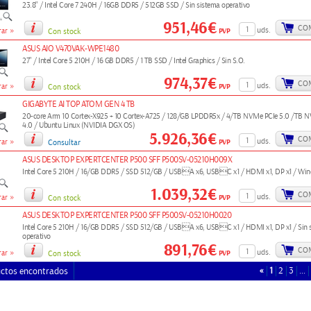
23.8" / Intel Core 7 240H / 16GB DDR5 / 512GB SSD / Sin sistema operativo
951,46€
CO
»
uds.
PVP
ar
Con stock
ASUS AIO V470VAK-WPE1480
27" / Intel Core 5 210H / 16 GB DDR5 / 1 TB SSD / Intel Graphics / Sin S.O.
974,37€
CO
»
uds.
PVP
ar
Con stock
GIGABYTE AI TOP ATOM GEN 4 TB
20-core Arm 10 Cortex-X925 + 10 Cortex-A725 / 128/GB LPDDR5x / 4/TB NVMe PCIe 5.0 /TB 
4.0 / Ubuntu Linux (NVIDIA DGX OS)
5.926,36€
CO
»
uds.
PVP
ar
Consultar
ASUS DESKTOP EXPERTCENTER P500 SFF P500SV-05210H009X
Intel Core 5 210H / 16/GB DDR5 / SSD 512/GB / USBA x6, USBC x1 / HDMI x1, DP x1 / Win
1.039,32€
CO
»
uds.
PVP
ar
Con stock
ASUS DESKTOP EXPERTCENTER P500 SFF P500SV-05210H0020
Intel Core 5 210H / 16/GB DDR5 / SSD 512/GB / USBA x6, USBC x1 / HDMI x1, DP x1 / Sin 
operativo
891,76€
CO
»
uds.
PVP
ar
Con stock
«
1
2
3
…
uctos encontrados