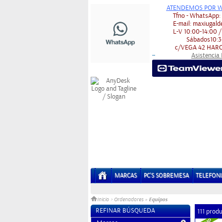
ATENDEMOS POR W
Tfno - WhatsApp
E-mail:
maxiugald
L-V
10:00-14:00 /
Sábados
10:3
c/VEGA 42
HARO
Asistencia
-
-
MARCAS
PC'S SOBREMESA
TELEFONI
Equipos
Inicio
>
Ordenadores
»
REFINAR BÚSQUEDA
111 prod