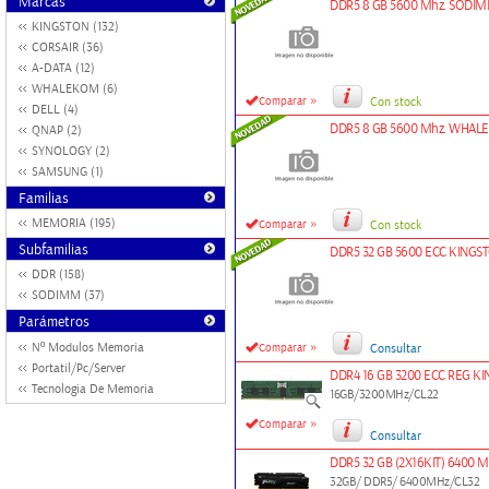
Marcas
DDR5 8 GB 5600 Mhz. SOD
KINGSTON (132)
CORSAIR (36)
A-DATA (12)
WHALEKOM (6)
»
Comparar
Con stock
DELL (4)
DDR5 8 GB 5600 Mhz. WHA
QNAP (2)
SYNOLOGY (2)
SAMSUNG (1)
Familias
»
MEMORIA (195)
Comparar
Con stock
Subfamilias
DDR5 32 GB 5600 ECC KINGS
DDR (158)
SODIMM (37)
Parámetros
»
Nº Modulos Memoria
Comparar
Consultar
Portatil/Pc/Server
DDR4 16 GB 3200 ECC REG K
Tecnologia De Memoria
16GB/3200MHz/CL22
»
Comparar
Consultar
DDR5 32 GB (2X16KIT) 6400 
32GB/ DDR5/ 6400MHz/CL32