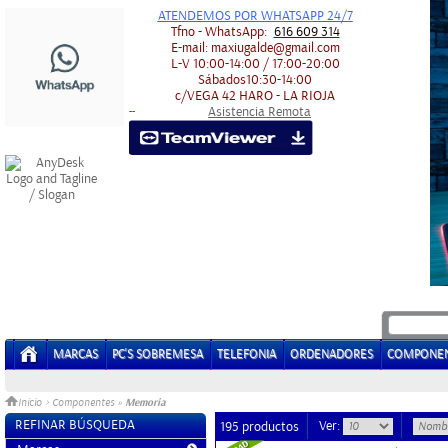
ATENDEMOS POR WHATSAPP 24/7
Tfno - WhatsApp:
616 609 314
E-mail:
maxiugalde@gmail.com
L-V
10:00-14:00 / 17:00-20:00
Sábados
10:30-14:00
c/VEGA 42
HARO - LA RIOJA
Asistencia Remota
-
-
MARCAS
PC'S SOBREMESA
TELEFONIA
ORDENADORES
COMPONE
Memoria
Inicio
>
Componentes
»
REFINAR BÚSQUEDA
Ver:
195 productos