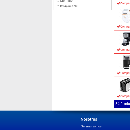
Molinillo
Compar
Programable
Compar
Compar
Compar
Compar
34 Produ
Nosotros
Quienes somos