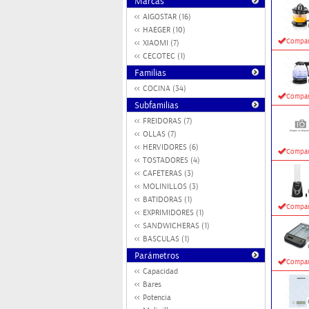
Marcas
AIGOSTAR (16)
HAEGER (10)
Compar
XIAOMI (7)
CECOTEC (1)
Familias
COCINA (34)
Compar
Subfamilias
FREIDORAS (7)
OLLAS (7)
HERVIDORES (6)
Compar
TOSTADORES (4)
CAFETERAS (3)
MOLINILLOS (3)
BATIDORAS (1)
Compar
EXPRIMIDORES (1)
SANDWICHERAS (1)
BASCULAS (1)
Parámetros
Compar
Capacidad
Bares
Potencia