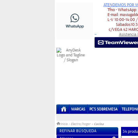
ATENDEMOS POR W
Tfno - WhatsApp
E-mail:
maxiugald
L-V
10:00-14:00 /
Sábados
10:3
c/VEGA 42
HARO
Asistencia
-
-
MARCAS
PC'S SOBREMESA
TELEFONI
Cocina
Inicio
>
Electro/hogar
»
REFINAR BÚSQUEDA
34 produ