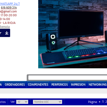
HATSAPP 24/7
:
616 609 314
e@gmail.com
 17:00-20:00
0-14:00
 - LA RIOJA
 Remota
A
ORDENADORES
COMPONENTES
PERIFERICOS
IMPRESION
NETWORKING
Ver:
«
1
2
ctos
Página: