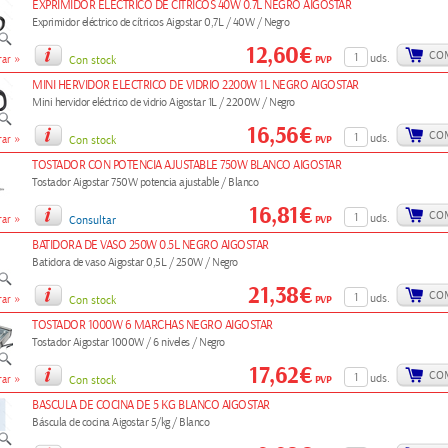
EXPRIMIDOR ELECTRICO DE CITRICOS 40W 0.7L NEGRO AIGOSTAR
Exprimidor eléctrico de cítricos Aigostar 0,7L / 40W / Negro
12,60€
CO
»
uds.
PVP
ar
Con stock
MINI HERVIDOR ELECTRICO DE VIDRIO 2200W 1L NEGRO AIGOSTAR
Mini hervidor eléctrico de vidrio Aigostar 1L / 2200W / Negro
16,56€
CO
»
uds.
PVP
ar
Con stock
TOSTADOR CON POTENCIA AJUSTABLE 750W BLANCO AIGOSTAR
Tostador Aigostar 750W potencia ajustable / Blanco
16,81€
CO
»
uds.
PVP
ar
Consultar
BATIDORA DE VASO 250W 0.5L NEGRO AIGOSTAR
Batidora de vaso Aigostar 0,5L / 250W / Negro
21,38€
CO
»
uds.
PVP
ar
Con stock
TOSTADOR 1000W 6 MARCHAS NEGRO AIGOSTAR
Tostador Aigostar 1000W / 6 niveles / Negro
17,62€
CO
»
uds.
PVP
ar
Con stock
BASCULA DE COCINA DE 5 KG BLANCO AIGOSTAR
Báscula de cocina Aigostar 5/kg / Blanco