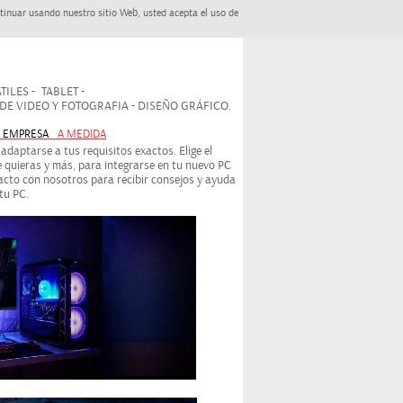
tinuar usando nuestro sitio Web, usted acepta el uso de
ILES - TABLET -
 VIDEO Y FOTOGRAFIA - DISEÑO GRÁFICO.
- EMPRESA
A MEDIDA
daptarse a tus requisitos exactos. Elige el
 quieras y más, para integrarse en tu nuevo PC
cto con nosotros para recibir consejos y ayuda
tu PC.