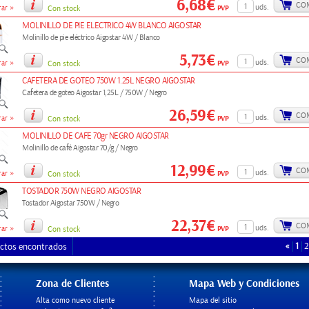
6,68€
CO
»
uds.
PVP
ar
Con stock
MOLINILLO DE PIE ELECTRICO 4W BLANCO AIGOSTAR
Molinillo de pie eléctrico Aigostar 4W / Blanco
5,73€
CO
»
uds.
PVP
ar
Con stock
CAFETERA DE GOTEO 750W 1.25L NEGRO AIGOSTAR
Cafetera de goteo Aigostar 1,25L / 750W / Negro
26,59€
CO
»
uds.
PVP
ar
Con stock
MOLINILLO DE CAFE 70gr NEGRO AIGOSTAR
Molinillo de café Aigostar 70/g / Negro
12,99€
CO
»
uds.
PVP
ar
Con stock
TOSTADOR 750W NEGRO AIGOSTAR
Tostador Aigostar 750W / Negro
22,37€
CO
»
uds.
PVP
ar
Con stock
«
1
2
ctos encontrados
Zona de Clientes
Mapa Web y Condiciones
Alta como nuevo cliente
Mapa del sitio