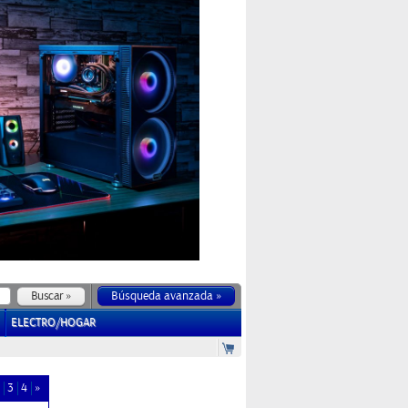
Búsqueda avanzada »
ELECTRO/HOGAR
3
4
»