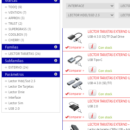
Marcas
TOOQ (9)
VENTION (7)
APPROX (3)
TRUST (2)
SUPERGRASS (1)
LECTOR TARJETAS EXTERNO U
COOLBOX (1)
USB-A 3.0 SD/TF Dual Drive
CHERRY (1)
Familias
»
Comparar
Con stock
LECTOR TARJETAS (24)
LECTOR TARJETAS EXTERNO U
USB Tipo-C
Subfamilias
EXTERNO (24)
»
Comparar
Con stock
Parámetros
LECTOR TARJETAS EXTERNO U
Lector Hdd/Ssd 2.5
USB-A 3.0 (SD/TF)
Lector De Tarjetas
Lector Dnie
»
Comparar
Con stock
Interface
LECTOR TARJETAS EXTERNO 
Lector Sim
USB 2.0
USB 2.0
»
Comparar
Con stock
LECTOR TARJETAS EXTERNO 
Lector de tarjetas CRE4 USB + A