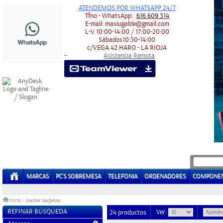
ATENDEMOS POR WHATSAPP 24/7
Tfno - WhatsApp:
616 609 314
E-mail:
maxiugalde@gmail.com
L-V
10:00-14:00 / 17:00-20:00
Sábados
10:30-14:00
c/VEGA 42
HARO - LA RIOJA
Asistencia Remota
-
-
MARCAS
PC'S SOBREMESA
TELEFONIA
ORDENADORES
COMPONE
Lector tarjetas
Inicio
>
REFINAR BÚSQUEDA
Ver:
24 productos