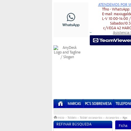
ATENDEMOS POR W
Tfno - WhatsApp
E-mail:
maxiugald
L-V
10:00-14:00 /
Sábados
10:3
c/VEGA 42
HARO
Asistencia
-
-
MARCAS
PC'S SOBREMESA
TELEFONI
Ngs
Inicio
>
Tablets
»
Tablet accesorios
»
Accesorios
»
REFINAR BÚSQUEDA
Ficha