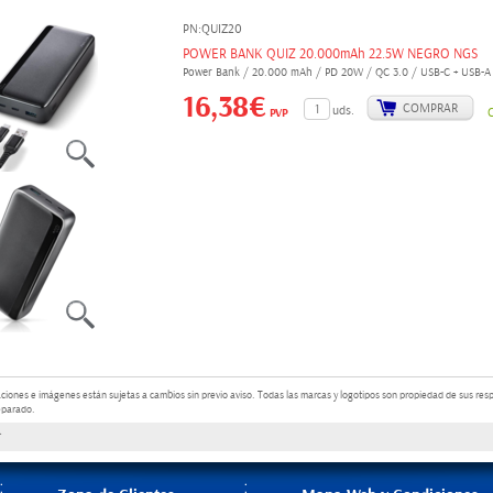
PN:QUIZ20
POWER BANK QUIZ 20.000mAh 22.5W NEGRO NGS
Power Bank / 20.000 mAh / PD 20W / QC 3.0 / USB-C + USB-A
16,38€
COMPRAR
uds.
PVP
aciones e imágenes están sujetas a cambios sin previo aviso.
Todas las marcas y logotipos son propiedad de sus resp
eparado.