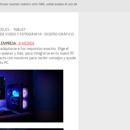
tinuar usando nuestro sitio Web, usted acepta el uso de
ILES - TABLET -
 VIDEO Y FOTOGRAFIA - DISEÑO GRÁFICO.
- EMPRESA
A MEDIDA
daptarse a tus requisitos exactos. Elige el
 quieras y más, para integrarse en tu nuevo PC
cto con nosotros para recibir consejos y ayuda
tu PC.