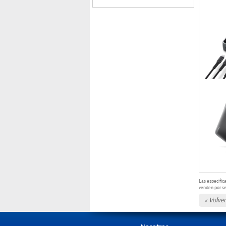
Sin datos
Las especific
venden por s
« Volver