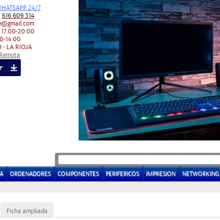
HATSAPP 24/7
:
616 609 314
e@gmail.com
 17:00-20:00
0-14:00
 - LA RIOJA
 Remota
A
ORDENADORES
COMPONENTES
PERIFERICOS
IMPRESION
NETWORKING
Ficha ampliada